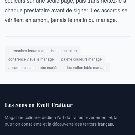
couleurs sur une seule page, puis transmettez-le à
chaque prestataire avant de signer. Les accords se
vérifient en amont, jamais le matin du mariage.
harmoniser tenue mariés thème réception
cohérence visuelle mariage
palette couleurs mariage
accorder costume robe mariée
décoration table mariage
Les Sens en Éveil Traiteur
Magazine culinaire dédié à l'art du traiteur événementiel, la
nutrition consciente et la découverte des terroirs français.