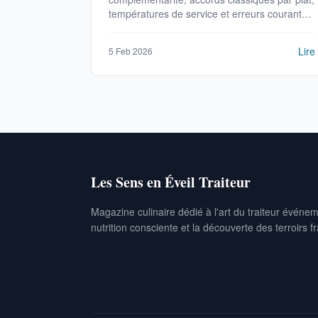
températures de service et erreurs courantes
: maîtrisez l'art du vin à table.
Lire
5 Feb 2026
Les Sens en Éveil Traiteur
Magazine culinaire dédié à l'art du traiteur événeme
nutrition consciente et la découverte des terroirs f