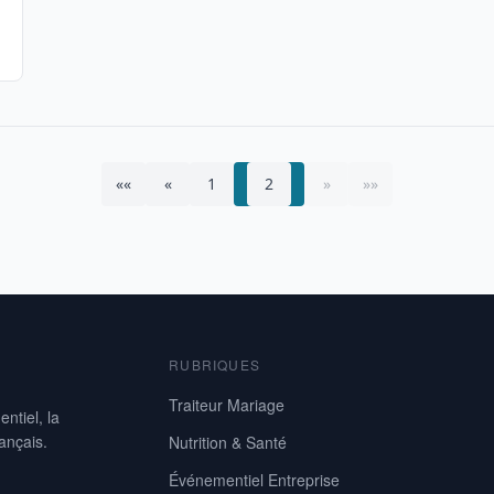
««
«
1
2
»
»»
RUBRIQUES
Traiteur Mariage
ntiel, la
rançais.
Nutrition & Santé
Événementiel Entreprise